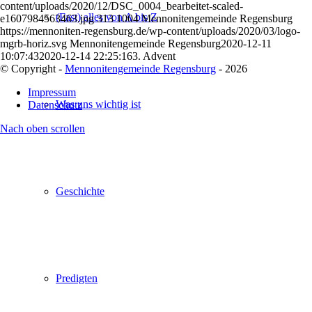
content/uploads/2020/12/DSC_0004_bearbeitet-scaled-
(Fast) alles von A bis Z
e1607984563463.jpg
313
1004
Mennonitengemeinde Regensburg
https://mennoniten-regensburg.de/wp-content/uploads/2020/03/logo-
mgrb-horiz.svg
Mennonitengemeinde Regensburg
2020-12-11
10:07:43
2020-12-14 22:25:16
3. Advent
© Copyright -
Mennonitengemeinde Regensburg
- 2026
Impressum
Was uns wichtig ist
Datenschutz
Nach oben scrollen
Geschichte
Predigten